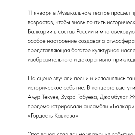
11 января в Музыкальном театре прошел 
возрастов, чтобы вновь почтить историчес
Балкарии в состав России и многовекову
особое настроение создавала атмосфера 
представляющая богатое культурное насл
изобразительного и декоративно-приклад
На сцене звучали песни и исполнялись та
историческое событие. В концерте выступи
Амур Текуев, Зухра Габуева, Джамбулат Ж
продемонстрировали ансамбли «Балкария
«Гордость Кавказа».
Этот вечер стал данью уважения событию,