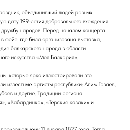
праздник, объединивший людей разных
кую дату 199-летия добровольного вхождения
ю дружбу народов. Перед началом концерта
в фойе, где была организована выставка,
едие балкарского народа в области
ного искусства «Моя Балкария».
нцы, которые ярко иллюстрировали это
ли известные артисты республики: Алим Газаев,
убоев и другие. Традиции региона
», «Кабардинка», «Терские казаки» и
 произошедшему 11 января 1827 года. Тогда