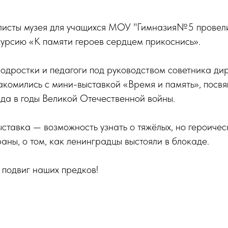
листы музея для учащихся МОУ "Гимназия№5 провел
урсию «К памяти героев сердцем прикоснись».
подростки и педагоги под руководством советника д
акомились с мини-выставкой «Время и память», посв
да в годы Великой Отечественной войны.
ыставка — возможность узнать о тяжёлых, но героиче
аны, о том, как ленинградцы выстояли в блокаде.
 подвиг наших предков!