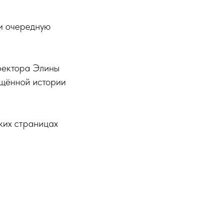
и очередную
иректора Элины
ящённой истории
ских страницах