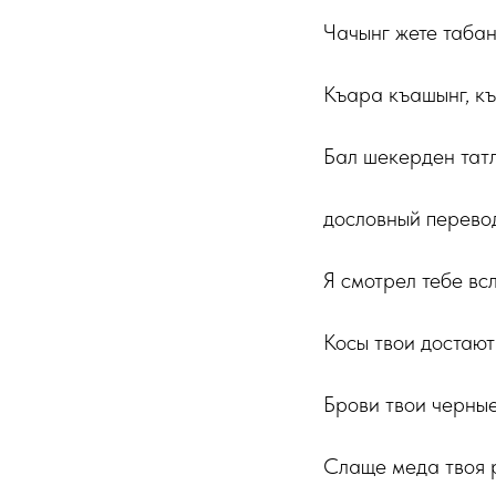
Чачынг жете табан
Къара къашынг, къ
Бал шекерден татлы
дословный перево
Я смотрел тебе всл
Косы твои достают 
Брови твои черные
Слаще меда твоя ре