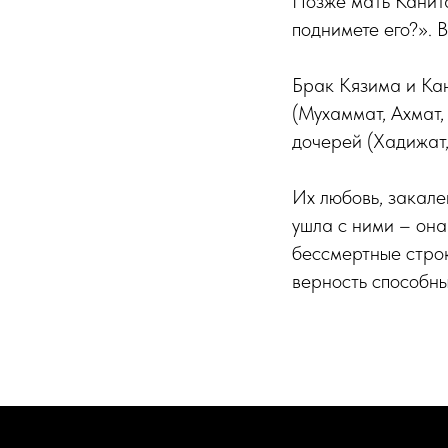
Позже мать Канита
поднимете его?». 
Брак Кязима и Кан
(Мухаммат, Ахмат,
дочерей (Хадижат,
Их любовь, закале
ушла с ними – она
бессмертные стро
верность способны