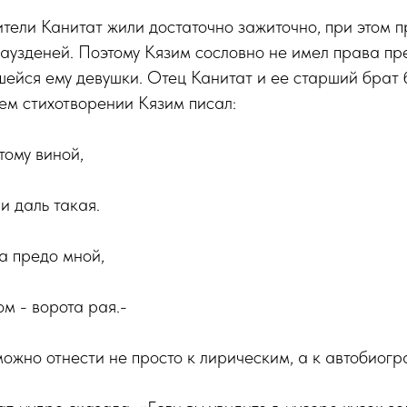
ители Канитат жили достаточно зажиточно, при этом 
аузденей. Поэтому Кязим сословно не имел права пр
ейся ему девушки. Отец Канитат и ее старший брат б
оем стихотворении Кязим писал:
тому виной,
и даль такая.
а предо мной,
м - ворота рая.-
можно отнести не просто к лирическим, а к автобиог