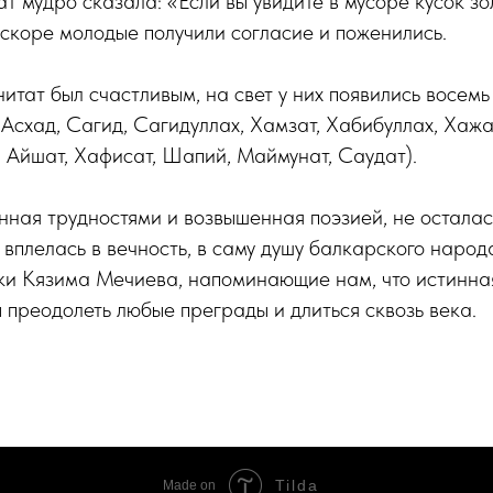
т мудро сказала: «Если вы увидите в мусоре кусок зо
Вскоре молодые получили согласие и поженились.
итат был счастливым, на свет у них появились восемь
 Асхад, Сагид, Сагидуллах, Хамзат, Хабибуллах, Хажа
 Айшат, Хафисат, Шапий, Маймунат, Саудат).
нная трудностями и возвышенная поэзией, не осталас
 вплелась в вечность, в саму душу балкарского народ
ки Кязима Мечиева, напоминающие нам, что истинна
 преодолеть любые преграды и длиться сквозь века.
Tilda
Made on