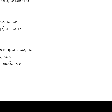
лота, разве не
 сыновей
р) и шесть
ь в прошлом, не
а, как
я любовь и