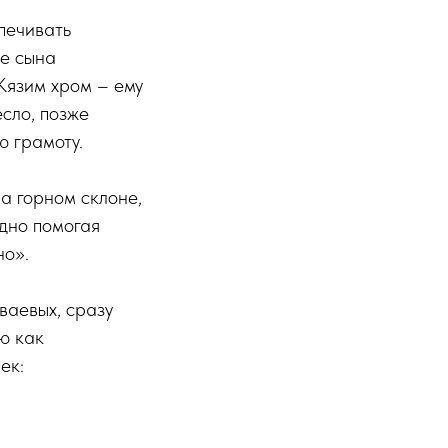
печивать
ее сына
Кязим хром – ему
сло, позже
ю грамоту.
а горном склоне,
здно помогая
но».
ваевых, сразу
ю как
ек: