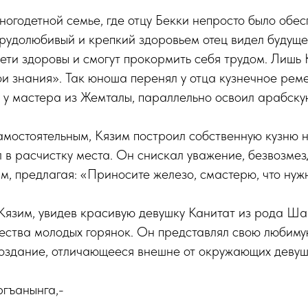
ногодетной семье, где отцу Бекки непросто было обес
Трудолюбивый и крепкий здоровьем отец видел будущ
ети здоровы и смогут прокормить себя трудом. Лишь 
и знания». Так юноша перенял у отца кузнечное реме
 у мастера из Жемталы, параллельно освоил арабску
амостоятельным, Кязим построил собственную кузню н
 в расчистку места. Он снискал уважение, безвозме
, предлагая: «Приносите железо, смастерю, что нуж
Кязим, увидев красивую девушку Канитат из рода Ша
ества молодых горянок. Он представлял свою любиму
оздание, отличающееся внешне от окружающих девуш
ргъанынга,-