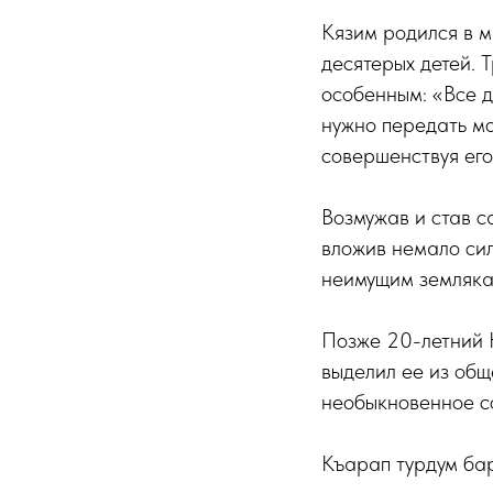
Кязим родился в м
десятерых детей. 
особенным: «Все д
нужно передать мо
совершенствуя его
Возмужав и став с
вложив немало сил
неимущим землякам
Позже 20-летний 
выделил ее из общ
необыкновенное с
Къарап турдум ба