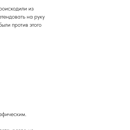
происходили из
етендовать на руку
ыли против этого
рафическим.