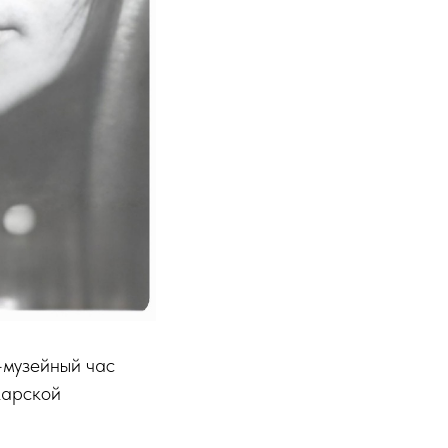
-музейный час
карской