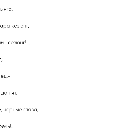
ынга.
ара кезюнг,
- сезюнг!...
д:
ед,-
до пят.
, черные глаза,
чь!...