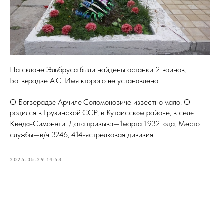
На склоне Эльбруса были найдены останки 2 воинов.
Богверадзе А.С. Имя второго не установлено.
О Богверадзе Арчиле Соломоновиче известно мало. Он
родился в Грузинской ССР, в Кутаисском районе, в селе
Кведа-Симонети. Дата призыва—1марта 1932года. Место
службы—в/ч 3246, 414-ястрелковая дивизия.
2025-05-29 14:53